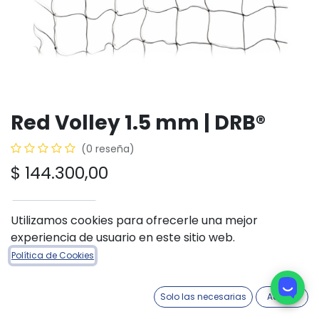
Red Volley 1.5 mm | DRB®
(0 reseña)
$
144.300,00
Utilizamos cookies para ofrecerle una mejor
experiencia de usuario en este sitio web.
AÑADIR A LA CESTA
COMPRAR AHORA
Política de Cookies
Añadir a lista de deseos
Solo las necesarias
Acepto
Fecha aproximada de ingreso:
18/09/2026