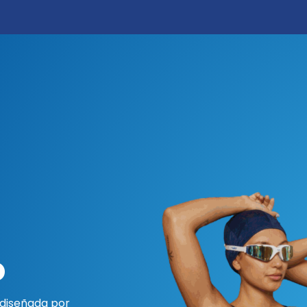
Marcas
Disciplinas
Quiero ser cliente
Novedades
Eventos
In
o
 diseñada por