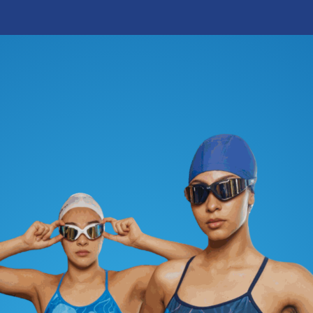
0
icio