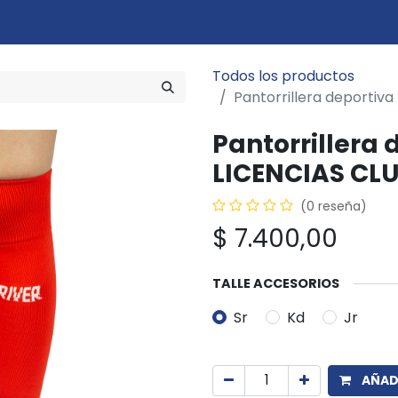
Marcas
Disciplinas
Quiero ser cliente
Novedades
Eventos
In
Todos los productos
Pantorrillera deportiva
Pantorrillera 
LICENCIAS CL
(0 reseña)
$
7.400,00
TALLE ACCESORIOS
Sr
Kd
Jr
AÑADI