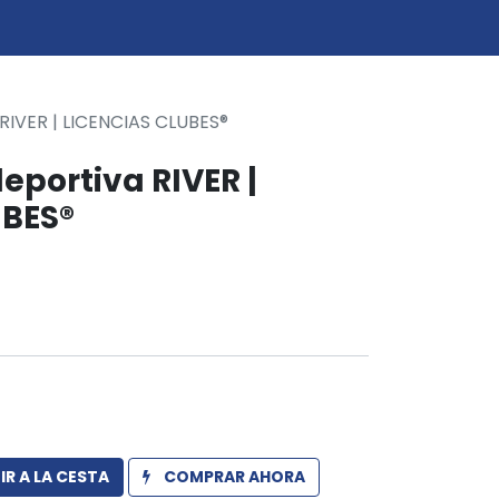
0
icio
 RIVER | LICENCIAS CLUBES®
deportiva RIVER |
UBES®
R A LA CESTA
COMPRAR AHORA