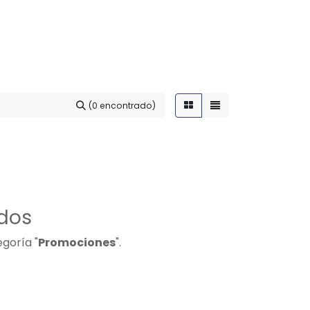
(0 encontrado)
ados
egoría "
Promociones
".