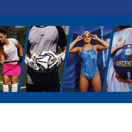
Marcas
Disciplinas
Quiero ser cliente
Novedades
Eventos
In