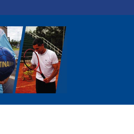
0
icio