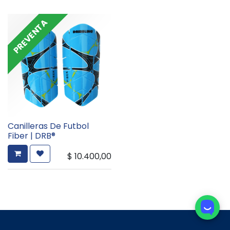
PREVENTA
Canilleras De Futbol
Fiber | DRB®
$
10.400,00