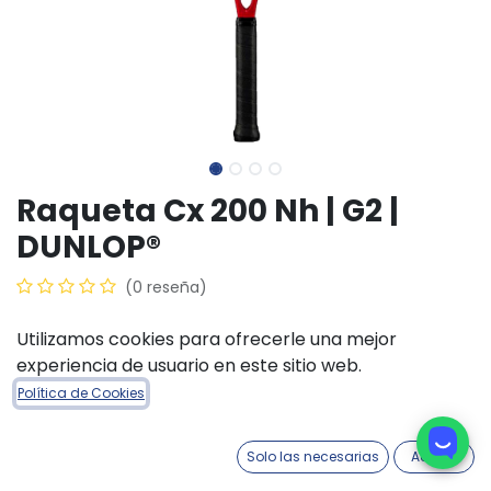
Raqueta Cx 200 Nh | G2 |
DUNLOP®
(0 reseña)
$
328.230,00
Utilizamos cookies para ofrecerle una mejor
experiencia de usuario en este sitio web.
Política de Cookies
AÑADIR A LA CESTA
COMPRAR AHORA
Solo las necesarias
Acepto
Añadir a lista de deseos